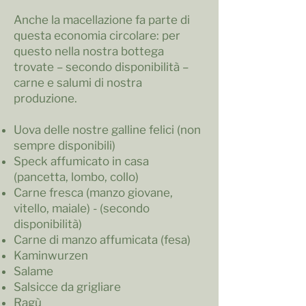
Anche la macellazione fa parte di
questa economia circolare: per
questo nella nostra bottega
trovate – secondo disponibilità –
carne e salumi di nostra
produzione.
Uova delle nostre galline felici (non
sempre disponibili)
Speck affumicato in casa
(pancetta, lombo, collo)
Carne fresca (manzo giovane,
vitello, maiale) - (secondo
disponibilità)
Carne di manzo affumicata (fesa)
Kaminwurzen
Salame
Salsicce da grigliare
Ragù