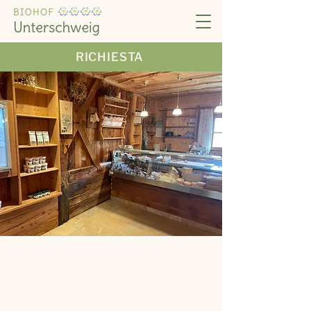
RICHIESTA
La nostra bottega del maso,
con vista
diretta sul caseificio,