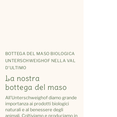
è aperta tutto l’anno.
Giovedì e venerdì: 9-12 ore |
13-18 ore
Sabato: 9-12 ore oppure
su
appuntamento telefonico
BOTTEGA DEL MASO BIOLOGICA
UNTERSCHWEIGHOF NELLA VAL
D’ULTIMO
La nostra
bottega del maso
All’Unterschweighof diamo grande
importanza ai prodotti biologici
naturali e al benessere degli
animali. Coltiviamo e produciamo in